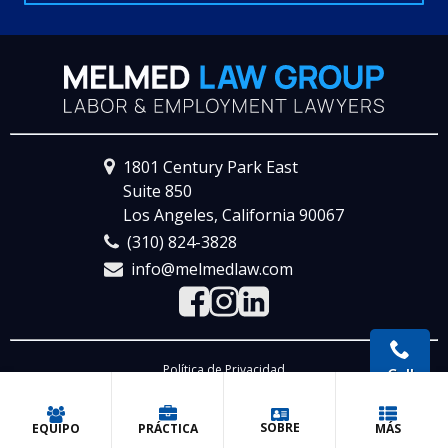
1801 Century Park East
Suite 850
Los Angeles, California 90067
(310) 824-3828
info@melmedlaw.com
Visit the Facebook Page
Visit the Instagram 
Visit the LinkedIn
Política de Privacidad
Call
© 2026 Melmed Law Group P.C., Attorney Advertising
SOBRE
EQUIPO
PRÁCTICA
MÁS