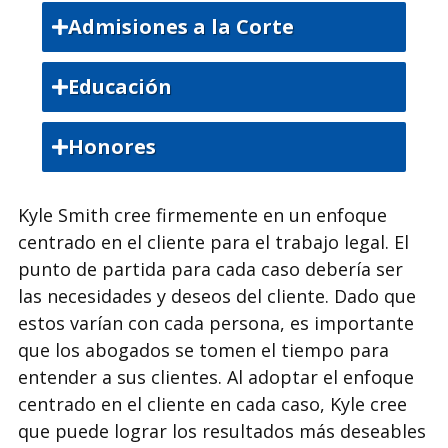
Admisiones a la Corte
State Bar of California
Educación
U.S. District Court, Central District of
Bachelor of Science, Northern
California
Honores
Arizona University
U.S. District Court, Eastern District of
Southern California Rising Star,
Juris Doctor, UCLA School of Law
California
Kyle Smith cree firmemente en un enfoque
California Super Lawyers (2018–2022)
centrado en el cliente para el trabajo legal. El
U.S. District Court, Northern District
punto de partida para cada caso debería ser
of California
las necesidades y deseos del cliente. Dado que
estos varían con cada persona, es importante
U.S. District Court, Southern District
of California
que los abogados se tomen el tiempo para
entender a sus clientes. Al adoptar el enfoque
U.S. Court of Appeals, Ninth Circuit
centrado en el cliente en cada caso, Kyle cree
que puede lograr los resultados más deseables